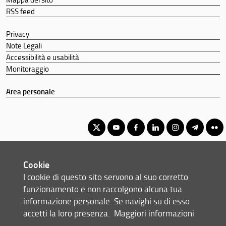
RSS feed
Privacy
Note Legali
Accessibilità e usabilità
Monitoraggio
Area personale
Corso di laurea magistrale in Ingegneria elettrica e
Cookie
dell'automazione
I cookie di questo sito servono al suo corretto
© Copyright 2012-2026 Università degli Studi di Firenze UNIFI
funzionamento e non raccolgono alcuna tua
P.IVA/Cod.Fis 01279680480
informazione personale. Se navighi su di esso
accetti la loro presenza.
Maggiori informazioni
Via di S. Marta, 3 - 50139 Firenze (FI)